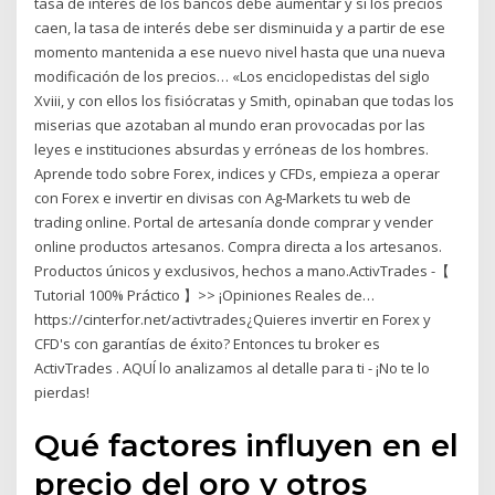
tasa de interés de los bancos debe aumentar y si los precios
caen, la tasa de interés debe ser disminuida y a partir de ese
momento mantenida a ese nuevo nivel hasta que una nueva
modificación de los precios… «Los enciclopedistas del siglo
Xviii, y con ellos los fisiócratas y Smith, opinaban que todas los
miserias que azotaban al mundo eran provocadas por las
leyes e instituciones absurdas y erróneas de los hombres.
Aprende todo sobre Forex, indices y CFDs, empieza a operar
con Forex e invertir en divisas con Ag-Markets tu web de
trading online. Portal de artesanía donde comprar y vender
online productos artesanos. Compra directa a los artesanos.
Productos únicos y exclusivos, hechos a mano.ActivTrades -【
Tutorial 100% Práctico 】>> ¡Opiniones Reales de…
https://cinterfor.net/activtrades¿Quieres invertir en Forex y
CFD's con garantías de éxito? Entonces tu broker es
ActivTrades . AQUÍ lo analizamos al detalle para ti - ¡No te lo
pierdas!
Qué factores influyen en el
precio del oro y otros