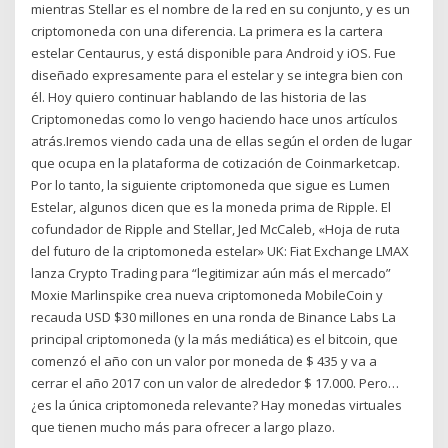
mientras Stellar es el nombre de la red en su conjunto, y es un
criptomoneda con una diferencia. La primera es la cartera
estelar Centaurus, y está disponible para Android y iOS. Fue
diseñado expresamente para el estelar y se integra bien con
él. Hoy quiero continuar hablando de las historia de las
Criptomonedas como lo vengo haciendo hace unos artículos
atrás.Iremos viendo cada una de ellas según el orden de lugar
que ocupa en la plataforma de cotización de Coinmarketcap.
Por lo tanto, la siguiente criptomoneda que sigue es Lumen
Estelar, algunos dicen que es la moneda prima de Ripple. El
cofundador de Ripple and Stellar, Jed McCaleb, «Hoja de ruta
del futuro de la criptomoneda estelar» UK: Fiat Exchange LMAX
lanza Crypto Trading para “legitimizar aún más el mercado”
Moxie Marlinspike crea nueva criptomoneda MobileCoin y
recauda USD $30 millones en una ronda de Binance Labs La
principal criptomoneda (y la más mediática) es el bitcoin, que
comenzó el año con un valor por moneda de $ 435 y va a
cerrar el año 2017 con un valor de alrededor $ 17.000. Pero…
¿es la única criptomoneda relevante? Hay monedas virtuales
que tienen mucho más para ofrecer a largo plazo.